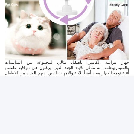
جهاز مراقبة الكاميرا للطفل مثالي لمجموعة من المناسبات
والسيناريوهات. إنه مثالي للآباء الجدد الذين يرغبون في مراقبة طفلهم
أثناء نومه.الجهاز مفيد أيضاً للآباء والأمهات الذين لديهم العديد من الأطفال
ويحتاجون إلى مراقبتهم بينما يلعبون في غرف مختلفةيمكن تركيب
الكاميرا في غرفة الأطفال أو غرفة اللعب أو أي غرفة أخرى يقضي فيها
طفلك بعض الوقت.
جهاز مراقبة الكاميرا ABM للطفل هو أمر لا بد منه للآباء والأمهات
المزدحمين الذين يرغبون في ضمان سلامة أطفالهم.و التطبيق المحمول
يجعل من السهل مراقبة طفلك من أي مكانسواء كنت في العمل أو تقوم
ببعض المهمات، أو ببساطة تستريح في المنزل، يمنحك جهاز مراقبة
الكاميرا للطفل راحة البال بمعرفة أن طفلك آمن وآمن.
تم تصنيع جهاز مراقبة الكاميرا ABM للطفل في قوانغدونغ ، وهي منطقة
معروفة بمنتجاتها الإلكترونية عالية الجودة. تم بناء الجهاز ليدوم وتصميمه
لتوفير سنوات من الأداء الموثوق به.إذا كنت تريد أن تضمن سلامة و أمن