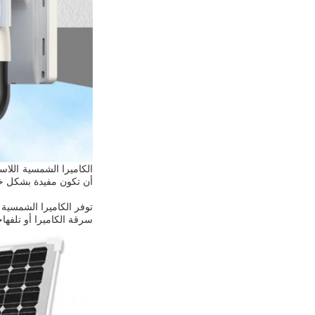
الكاميرا الشمسية اللا
أن تكون مفيدة بشكل خ
سرقة الكاميرا أو تلفهاخيار بطاقة SD يسمح لك بتخزين اللقطات محلياً، مما يسهل مراجعة الل