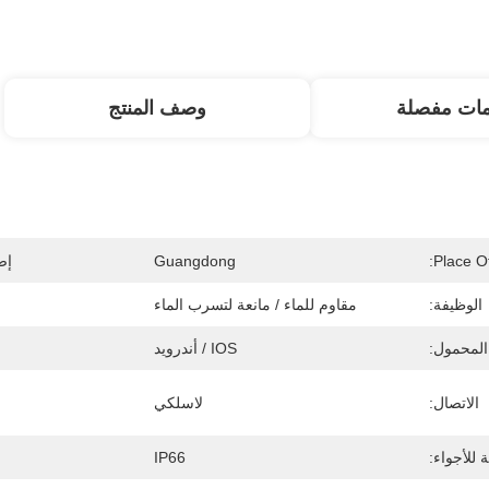
مات مفصلة
وصف المنتج
Place Of
Guangdong
إص
الوظيفة:
مقاوم للماء / مانعة لتسرب الماء
المحمول:
IOS / أندرويد
الاتصال:
لاسلكي
 للأجواء:
IP66