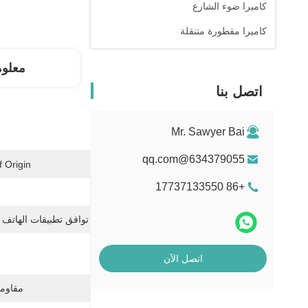
كاميرا ضوء الشارع
كاميرا مقطورة متنقلة
معلو
اتصل بنا
Mr. Sawyer Bai
634379055@qq.com
 Origin:
+86 17737133550
توافق تطبيقات الهاتف 
اتصل الآن
مقاومة