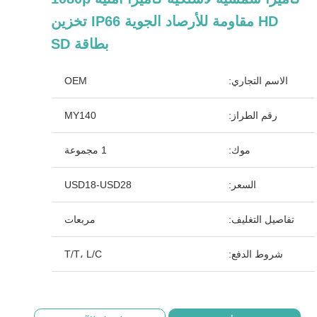
HD مقاومة للأرصاد الجوية IP66 تخزين
بطاقة SD
الاسم التجاري:
OEM
رقم الطراز:
MY140
موك:
1 مجموعة
السعر:
USD18-USD28
تفاصيل التغليف:
مربعات
شروط الدفع:
T/T، L/C