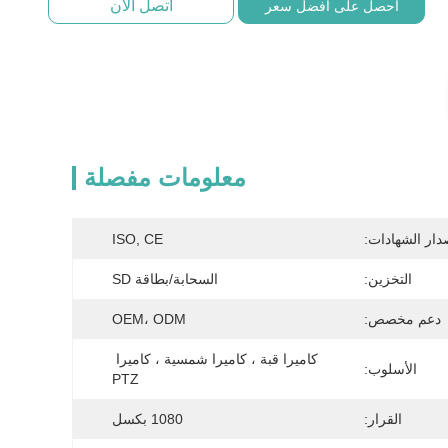
اتصل الآن
احصل على أفضل سعر
معلومات مفصلة
دار الشهادات:
ISO, CE
التخزين:
السحابة/بطاقة SD
دعم مخصص:
OEM، ODM
كاميرا قبة ، كاميرا شمسية ، كاميرا 
الأسلوب:
PTZ
القرار:
1080 بكسل