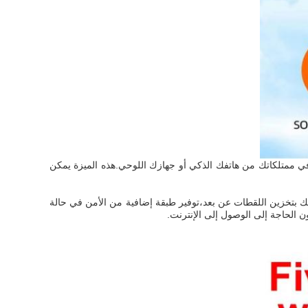
ي ممتلكاتك من هاتفك الذكي أو جهازك اللوحي.هذه الميزة يمكن
سحابة وبطاقة SD. خيار التخزين السحابي يسمح لك بتخزين اللقطات عن بعد،توفير طبقة إضافية من الأمن في حالة