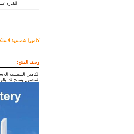
القدرة عل
كاميرا شمسية لاسلكية كاميرا أمنية 1080p HD مقاوم
وصف المنتج:
المحمول يسمح لك بالوص